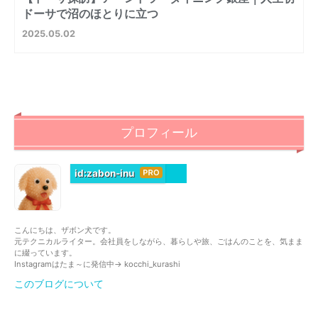
ドーサで沼のほとりに立つ
2025
05
02
プロフィール
id:zabon-inu
はて
なブ
ログ
こんにちは、ザボン犬です。
Pro
元テクニカルライター。会社員をしながら、暮らしや旅、ごはんのことを、気まま
に綴っています。
Instagramはたま～に発信中→ kocchi_kurashi
このブログについて