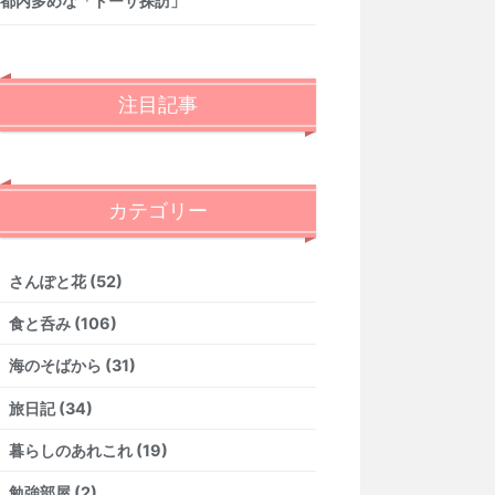
都内多めな「ドーサ探訪」
注目記事
カテゴリー
さんぽと花 (52)
食と呑み (106)
海のそばから (31)
旅日記 (34)
暮らしのあれこれ (19)
勉強部屋 (2)