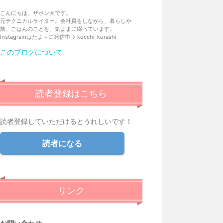
ログ
こんにちは、ザボン犬です。
Pro
元テクニカルライター。会社員をしながら、暮らしや
旅、ごはんのことを、気ままに綴っています。
Instagramはたま～に発信中→ kocchi_kurashi
このブログについて
読者登録はこちら
読者登録していただけるとうれしいです！
読者になる
リンク