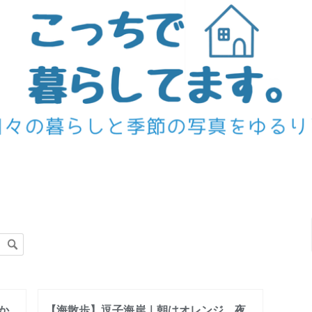
か
【海散歩】逗子海岸｜朝はオレンジ、夜