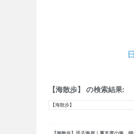
【海散歩】 の検索結果:
【海散歩】逗子海岸｜夏支度の海、端