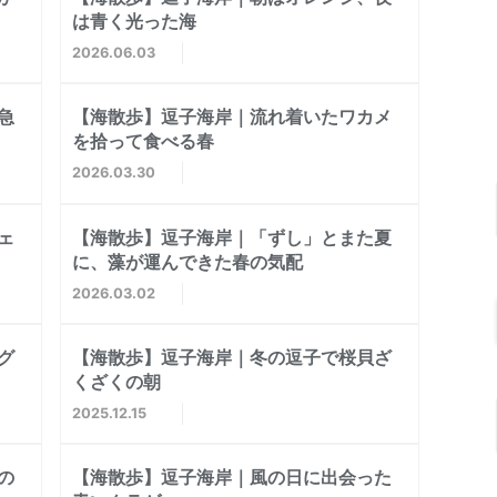
は青く光った海
2026
06
03
急
【海散歩】逗子海岸｜流れ着いたワカメ
を拾って食べる春
2026
03
30
ェ
【海散歩】逗子海岸｜「ずし」とまた夏
に、藻が運んできた春の気配
2026
03
02
グ
【海散歩】逗子海岸｜冬の逗子で桜貝ざ
くざくの朝
2025
12
15
の
【海散歩】逗子海岸｜風の日に出会った