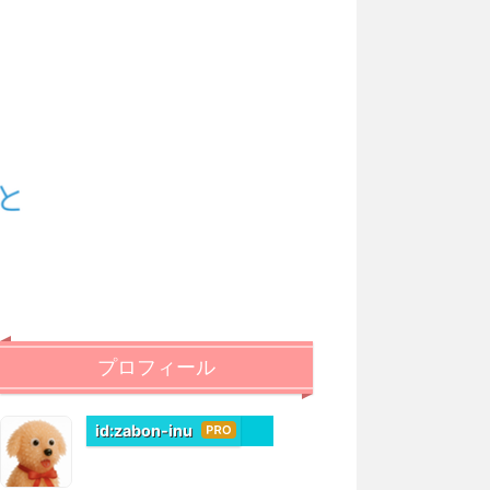
プロフィール
id:zabon-inu
はて
なブ